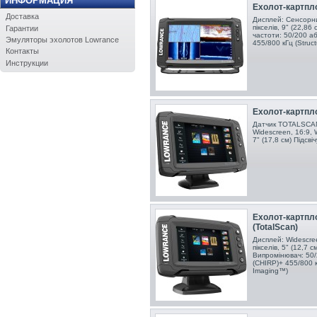
ИНФОРМАЦИЯ
Ехолот-картплот
Доставка
Дисплей: Сенсорни
пікселів, 9" (22,86
Гарантии
частоти: 50/200 аб
Эмуляторы эхолотов Lowrance
455/800 кГц (Stru
Контакты
Инструкции
Ехолот-картплот
Датчик TOTALSCAN
Widescreen, 16:9, 
7" (17,8 см) Підсві
Ехолот-картплот
(TotalScan)
Дисплей: Widescre
пікселів, 5" (12,7 
Випромінювач: 50/
(CHIRP)+ 455/800 
Imaging™)