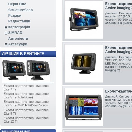
Ехолот-картпло
Серія Elite
Active Imaging 
StructureScan
Дисплей: Сенсорни
Радари
пікселів, 12" (30,5
частоти: 50/200 аб
Радіостанції
455/800 кГц (Side
Картографія
SIMRAD
Автопілоти
Аксесуари
Ехолот-картпло
Active Imaging 
ЛУЧШИЕ В РЕЙТИНГЕ
Дисплей: Сенсорни
TFT LCD, 800x480 пі
LED Робочі частот
(CHIRP)+ 455/800 
Imaging™)...
Ехолот-картплоттер Lowrance
Elite 7 Ti
Ехолот-картпло
Ехолот-картплоттер Lowrance
Дисплей: Сенсорни
Elite 5 Ti (TotalScan)
пікселів, 12" (30,5
Ехолот-картплоттер Lowrance
частоти: 50/200 аб
Elite 5 Ti (Mid/High/DownScan)
455/800 кГц (Stru
Ехолот-картплоттер Lowrance
Elite 9 Ti
Ехолот-картплоттер Lowrance
Elite 12 Ti