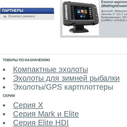
Ехолот-картплот
(Mid/High/Down
ПАРТНЕРЫ
Дисплей: Widescre
пікселів, 5" (12,7 
Ехолоти Lowrance
Випромінювач: 50/
(CHIRP)+ 455/800 
ТОВАРЫ ПО НАЗНАЧЕНИЮ
Компактные эхолоты
Эхолоты для зимней рыбалки
Эхолоты/GPS картплоттеры
СЕРИИ
Серия X
Серия Mark и Elite
Серия Elite HDI