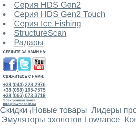
Серия HDS Gen2
Серия HDS Gen2 Touch
Серия Ice Fishing
StructureScan
Радары
СЛЕДИТЕ ЗА НАМИ НА:
СВЯЖИТЕСЬ С НАМИ:
+38 (044) 228-2976
+38 (098) 195-7575
+38 (066) 073-3719
Электронная почта:
info@lowrance.in.ua
Скидки
Новые товары
Лидеры пр
Эмуляторы эхолотов Lowrance
Ко