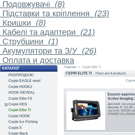
Подовжувачі
(8)
Підставки та кріплення
(23)
Кришки
(8)
Кабелі та адаптери
(21)
Струбцини
(1)
Акумулятори та З/У
(26)
Оплата и доставка
Главная
>
Серія Elite Ti
КАТАЛОГ
СЕРІЯ ELITE TI
There are 8 products.
РОЗПРОДАЖ!
Сорти
Серія EAGLE new!
Серія HOOK2
HOOK REVEAL
Ехолот-картпло
Серія Elite FS
Active Imaging 
Серія HDS
Дисплей: Сенсорни
пікселів, 9" (22,86
Серія Elite Ti
частоти: 50/200 аб
455/800 кГц (Side
Серія HOOK
Серія Ice Fishing
Серія X
Серія Mark