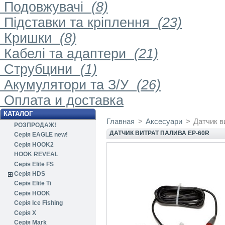
Подовжувачі
(8)
Підставки та кріплення
(23)
Кришки
(8)
Кабелі та адаптери
(21)
Струбцини
(1)
Акумулятори та З/У
(26)
Оплата и доставка
КАТАЛОГ
Главная
>
Аксесуари
>
Датчик в
РОЗПРОДАЖ!
ДАТЧИК ВИТРАТ ПАЛИВА EP-60R
Серія EAGLE new!
Серія HOOK2
HOOK REVEAL
Серія Elite FS
Серія HDS
Серія Elite Ti
Серія HOOK
Серія Ice Fishing
Серія X
Серія Mark