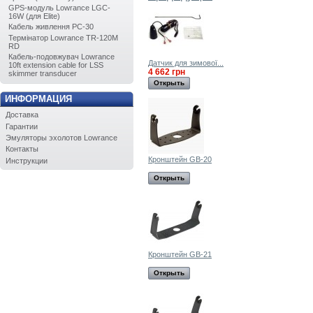
GPS-модуль Lowrance LGC-
16W (для Elite)
Кабель живлення PC-30
Термінатор Lowrance TR-120M
RD
Кабель-подовжувач Lowrance
Датчик для зимової...
10ft extension cable for LSS
4 662 грн
skimmer transducer
Открыть
ИНФОРМАЦИЯ
Доставка
Гарантии
Эмуляторы эхолотов Lowrance
Контакты
Кронштейн GB-20
Инструкции
Открыть
Кронштейн GB-21
Открыть