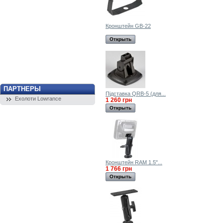
Кронштейн GB-22
Открыть
ПАРТНЕРЫ
Підставка QRB-5 (для...
Ехолоти Lowrance
1 260 грн
Открыть
Кронштейн RAM 1.5"...
1 766 грн
Открыть