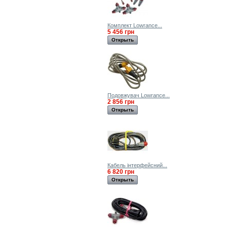
Комплект Lowrance...
5 456 грн
Открыть
Подовжувач Lowrance...
2 856 грн
Открыть
Кабель інтерфейсний...
6 820 грн
Открыть