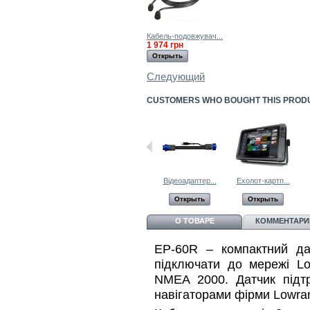
Кабель-подовжувач...
1 974 грн
Открыть
Следующий
CUSTOMERS WHO BOUGHT THIS PROD
Відеоадаптер...
Ехолот-картп...
Открыть
Открыть
О ТОВАРЕ
КОММЕНТАРИИ
EP-60R – компактний да
підключати до мережі Lo
NMEA 2000. Датчик підт
навігаторами фірми Lowran