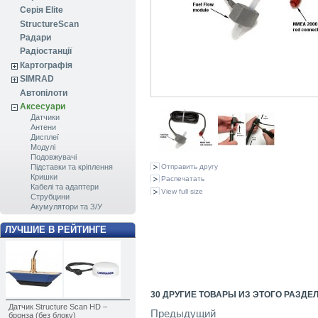
Серія Elite
StructureScan
Радари
Радіостанції
Картографія
SIMRAD
Автопілоти
Аксесуари
Датчики
Антени
Дисплеї
Модулі
Подовжувачі
Отправить другу
Підставки та кріплення
Кришки
Распечатать
Кабелі та адаптери
View full size
Струбцини
Акумулятори та З/У
ЛУЧШИЕ В РЕЙТИНГЕ
30 ДРУГИЕ ТОВАРЫ ИЗ ЭТОГО РАЗДЕЛ
Датчик Structure Scan HD –
Предыдущий
бронза (без блоку)