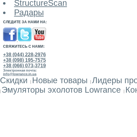
StructureScan
Радары
СЛЕДИТЕ ЗА НАМИ НА:
СВЯЖИТЕСЬ С НАМИ:
+38 (044) 228-2976
+38 (098) 195-7575
+38 (066) 073-3719
Электронная почта:
info@lowrance.in.ua
Скидки
Новые товары
Лидеры пр
Эмуляторы эхолотов Lowrance
Ко