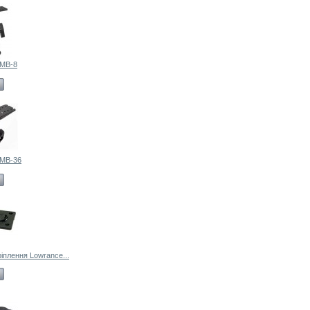
 MB-8
 MB-36
іплення Lowrance...