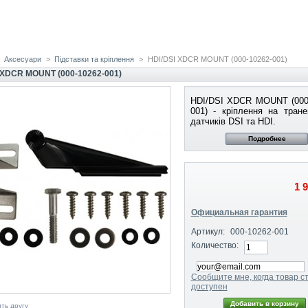
Аксесуари
>
Підставки та кріплення
>
HDI/DSI XDCR MOUNT (000-10262-001)
 XDCR MOUNT (000-10262-001)
HDI/DSI XDCR MOUNT (000
001) - кріплення на тран
датчиків DSI та HDI.
Подробнее
1 
Официальная гарантия
Артикул:
000-10262-001
Количество:
Сообщите мне, когда товар с
доступен
ть другу