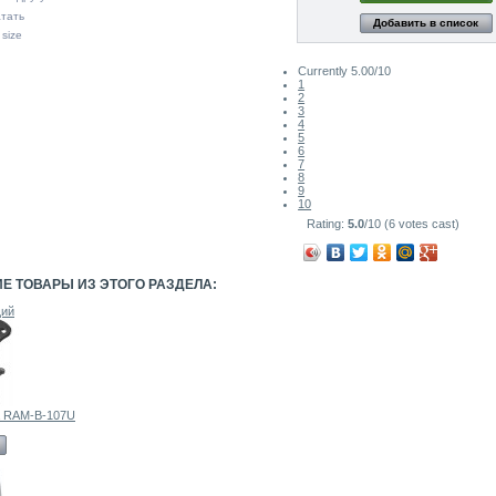
тать
Добавить в список
 size
Currently 5.00/10
1
2
3
4
5
6
7
8
9
10
Rating:
5.0
/10 (6 votes cast)
ИЕ ТОВАРЫ ИЗ ЭТОГО РАЗДЕЛА:
ий
а RAM-B-107U