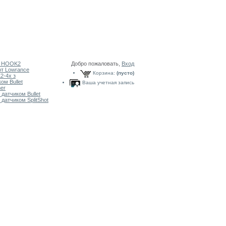
я HOOK2
Добро пожаловать,
Вход
т Lowrance
Корзина:
(пусто)
-4x з
ом Bullet
Ваша учетная запись
er
датчиком Bullet
датчиком SplitShot