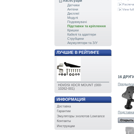
Аксесуари
Распеча
Датчики
Антени
View full
Дисплеї
Модулі
Подовжувачі
Підставки та кріплення
Кришки
Кабелі та адаптери
Струбцини
Акумулятори та З/У
ЛУЧШИЕ В РЕЙТИНГЕ
16 ДРУГ
Предыдущ
HDI/DSI XDCR MOUNT (000-
10262-001)
ИНФОРМАЦИЯ
Доставка
Гарантии
Подставк
Эмуляторы эхолотов Lowrance
Открыть
Контакты
Инструкции