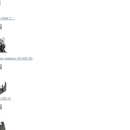
 RAM 1"...
 на транець HS-WS-SS
н GB-13