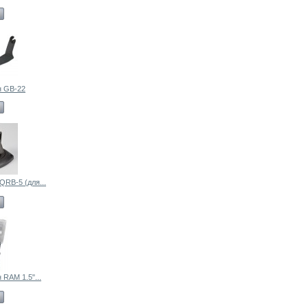
н GB-22
QRB-5 (для...
 RAM 1.5"...