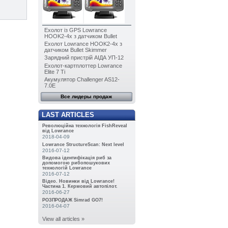
Ехолот із GPS Lowrance
HOOK2-4x з датчиком Bullet
Ехолот Lowrance HOOK2-4x з
датчиком Bullet Skimmer
Зарядний пристрій АІДА УП-12
Ехолот-картплоттер Lowrance
Elite 7 Ti
Акумулятор Challenger AS12-
7.0E
Все лидеры продаж
LAST ARTICLES
Революційна технологія FishReveal
від Lowrance
2018-04-09
Lowrance StructureScan: Next level
2016-07-12
Видова ідентифікація риб за
допомогою рибопошукових
технологій Lowrance
2016-07-12
Відео. Новинки від Lowrance!
Частина 1. Кермовий автопілот.
2016-06-27
РОЗПРОДАЖ Simrad GO7!
2016-04-07
View all articles »