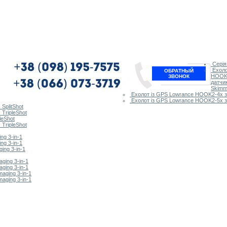
Сері
Ехоло
ОБРАТНЫЙ
HOOK2
ЗВОНОК
датчик
Skimm
Ехолот із GPS Lowrance HOOK2-4x з 
Ехолот із GPS Lowrance HOOK2-5x з 
SplitShot
TripleShot
leShot
TripleShot
ng 3-in-1
ng 3-in-1
ing 3-in-1
ging 3-in-1
ging 3-in-1
aging 3-in-1
aging 3-in-1