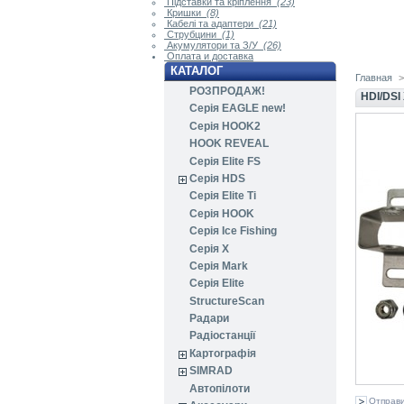
Підставки та кріплення
(23)
Кришки
(8)
Кабелі та адаптери
(21)
Струбцини
(1)
Акумулятори та З/У
(26)
Оплата и доставка
КАТАЛОГ
Главная
>
РОЗПРОДАЖ!
HDI/DSI
Серія EAGLE new!
Серія HOOK2
HOOK REVEAL
Серія Elite FS
Серія HDS
Серія Elite Ti
Серія HOOK
Серія Ice Fishing
Серія X
Серія Mark
Серія Elite
StructureScan
Радари
Радіостанції
Картографія
SIMRAD
Автопілоти
Отправи