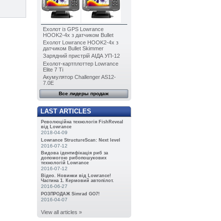
Ехолот із GPS Lowrance
HOOK2-4x з датчиком Bullet
Ехолот Lowrance HOOK2-4x з
датчиком Bullet Skimmer
Зарядний пристрій АІДА УП-12
Ехолот-картплоттер Lowrance
Elite 7 Ti
Акумулятор Challenger AS12-
7.0E
Все лидеры продаж
LAST ARTICLES
Революційна технологія FishReveal
від Lowrance
2018-04-09
Lowrance StructureScan: Next level
2016-07-12
Видова ідентифікація риб за
допомогою рибопошукових
технологій Lowrance
2016-07-12
Відео. Новинки від Lowrance!
Частина 1. Кермовий автопілот.
2016-06-27
РОЗПРОДАЖ Simrad GO7!
2016-04-07
View all articles »