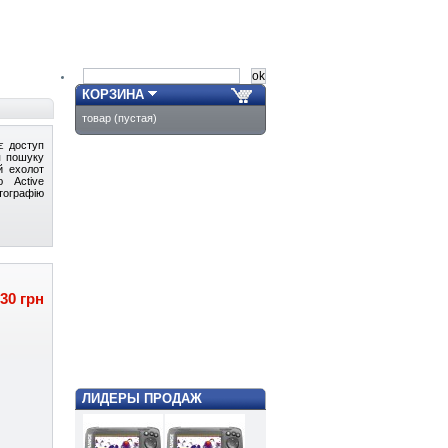
КОРЗИНА
товар
(пустая)
є доступ
ля пошуку
й ехолот
ю Active
тографію
330 грн
ЛИДЕРЫ ПРОДАЖ