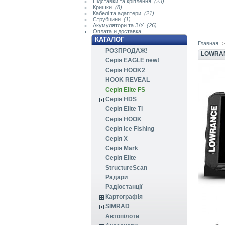
Підставки та кріплення
(23)
Кришки
(8)
Кабелі та адаптери
(21)
Струбцини
(1)
Акумулятори та З/У
(26)
Оплата и доставка
КАТАЛОГ
Главная
>
РОЗПРОДАЖ!
LOWRANC
Серія EAGLE new!
Серія HOOK2
HOOK REVEAL
Серія Elite FS
Серія HDS
Серія Elite Ti
Серія HOOK
Серія Ice Fishing
Серія X
Серія Mark
Серія Elite
StructureScan
Радари
Радіостанції
Картографія
SIMRAD
Автопілоти