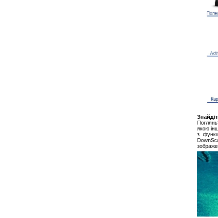
Знайдіт
Погляньт
якою ін
з функц
DownSca
зображе