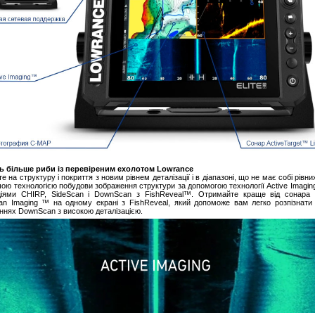
ь більше риби із перевіреним ехолотом Lowrance
е на структуру і покриття з новим рівнем деталізації і в діапазоні, що не має собі рівни
шою технологією побудови зображення структури за допомогою технології Active Imagin
іями CHIRP, SideScan і DownScan з FishReveal™. Отримайте краще від сонара
n Imaging ™ на одному екрані з FishReveal, який допоможе вам легко розпізнати
ннях DownScan з високою деталізацією.