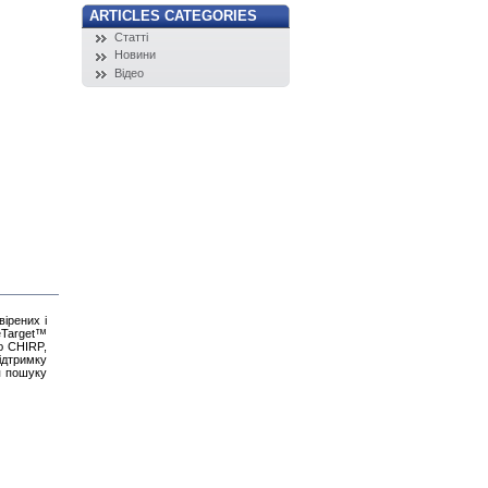
ARTICLES CATEGORIES
Статті
Новини
Відео
вірених і
veTarget™
ю CHIRP,
ідтримку
ля пошуку