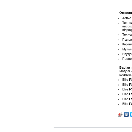
Основн
Active
Технол
високо
підво
Техно
Підтри
Картп
Мульт
Вбудов
Повне
Варіант
Моделі 
комлект
Elite 
Elite 
Elite 
Elite 
Elite 
Elite 