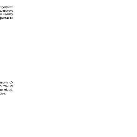
в укритті
дозволяє
ки цьому
тримаєте
зволу C-
о точної
не місце,
ive.