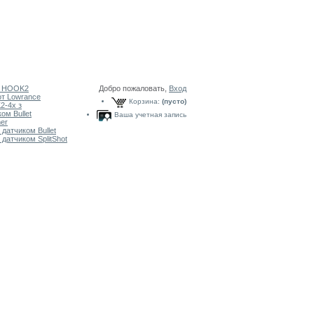
я HOOK2
Добро пожаловать,
Вход
т Lowrance
Корзина:
(пусто)
-4x з
ом Bullet
Ваша учетная запись
er
датчиком Bullet
датчиком SplitShot