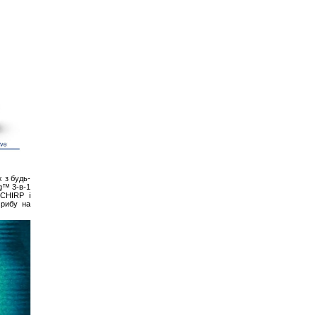
х з будь-
g™ 3-в-1
 CHIRP і
 рибу на