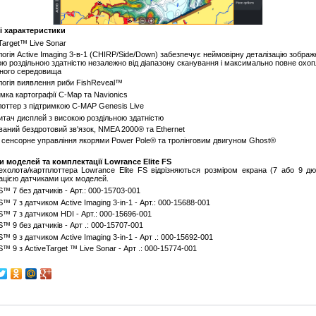
і характеристики
Target™ Live Sonar
огія Active Imaging 3-в-1 (CHIRP/Side/Down) забезпечує неймовірну деталізацію зображ
ю роздільною здатністю незалежно від діапазону сканування і максимально повне охо
дного середовища
логія виявлення риби FishReveal™
мка картографії С-Map та Navionics
лоттер з підтримкою C-MAP Genesis Live
итач дисплей з високою роздільною здатністю
аний бездротовий зв'язок, NMEA 2000® та Ethernet
 сенсорне управління якорями Power Pole® та тролінговим двигуном Ghost®
и моделей та комплектації Lowrance Elite FS
ехолота/картплоттера Lowrance Elite FS відрізняються розміром екрана (7 або 9 дю
ацією датчиками цих моделей.
FS™ 7 без датчиків - Арт.: 000-15703-001
FS™ 7 з датчиком Active Imaging 3-in-1 - Арт.: 000-15688-001
FS™ 7 з датчиком HDI - Арт.: 000-15696-001
FS™ 9 без датчиків - Арт .: 000-15707-001
FS™ 9 з датчиком Active Imaging 3-in-1 - Арт .: 000-15692-001
FS™ 9 з ActiveTarget ™ Live Sonar - Арт .: 000-15774-001