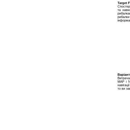
Target 
Спостері
та навк
рибалка
рибалки
інформа
Варіант
Витрача
MAP і N
навігаці
то ви за