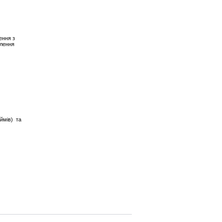
ення з
плення
ймів) та