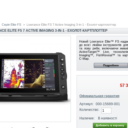
Серія Elite FS
>
Lowrance Elite FS 7 Active Imaging 3-in-1 - Ехолот-картплоттер
E ELITE FS 7 ACTIVE IMAGING 3-IN-1 - ЕХОЛОТ-КАРТПЛОТТЕР
Новий Lowrance Elite™ FS нада
до всієї лінійки інструментів д
та лову риби, включаючи живи
ActiveTarget™ Live, технологі
Imaging™, FishReveal™ та кар
С-Map.
Подробнее
57 
Официальная гарантия
Артикул:
000-15689-001
Количество:
Наличие:
В наявності