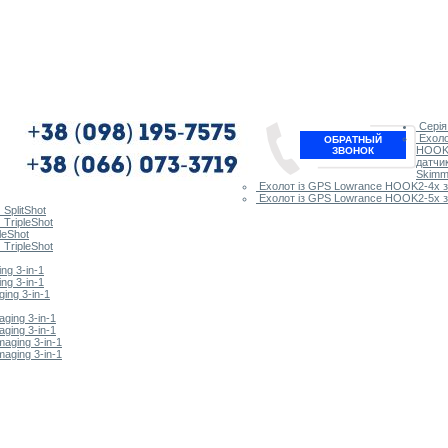
Сері
Ехоло
ОБРАТНЫЙ
HOOK2
ЗВОНОК
датчик
Skimm
Ехолот із GPS Lowrance HOOK2-4x з 
Ехолот із GPS Lowrance HOOK2-5x з 
SplitShot
TripleShot
leShot
TripleShot
ng 3-in-1
ng 3-in-1
ing 3-in-1
ging 3-in-1
ging 3-in-1
aging 3-in-1
aging 3-in-1