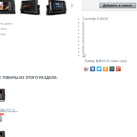
Добавить в список
Currently 6.00/10
1
ть другу
2
тать
3
4
 size
5
6
7
8
9
10
Rating:
6.0
/10 (6 votes cast)
Е ТОВАРЫ ИЗ ЭТОГО РАЗДЕЛА:
ite FS 12...
грн