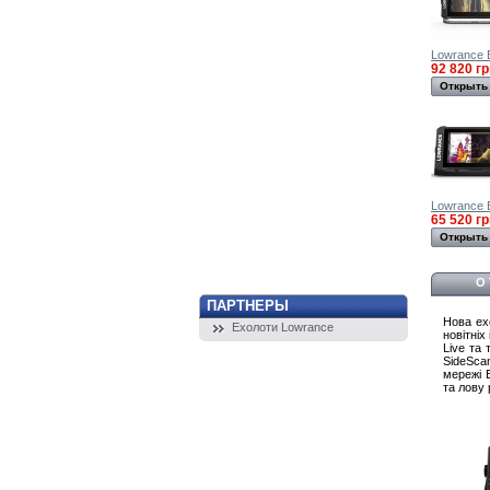
Lowrance El
92 820 гр
Открыть
Lowrance El
65 520 гр
Открыть
О
ПАРТНЕРЫ
Нова ехо
Ехолоти Lowrance
новітніх
Live та
SideSca
мережі E
та лову 