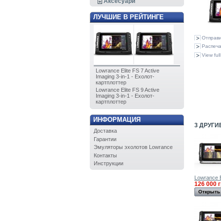
Аксесуари
ЛУЧШИЕ В РЕЙТИНГЕ
Отправи
Распеча
View full
Lowrance Elite FS 7 Active
Imaging 3-in-1 - Ехолот-
картплоттер
Lowrance Elite FS 9 Active
Imaging 3-in-1 - Ехолот-
картплоттер
ИНФОРМАЦИЯ
3 ДРУГИ
Доставка
Гарантии
Эмуляторы эхолотов Lowrance
Контакты
Инструкции
Lowrance El
126 000 
Открыть