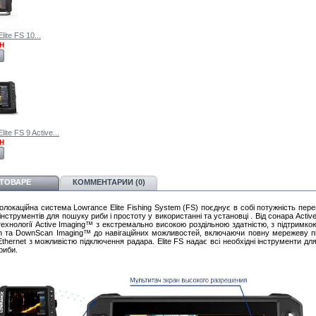
ite FS 10...
н
ite FS 9 Active...
н
 ТОВАРЕ
КОММЕНТАРИИ (0)
локаційна система Lowrance Elite Fishing System (FS) поєднує в собі потужність пере
 інструментів для пошуку риби і простоту у використанні та установці . Від сонара Acti
 технології Active Imaging™ з екстремально високою роздільною здатністю, з підтримко
n та DownScan Imaging™ до навігаційних можливостей, включаючи повну мережеву п
thernet з можливістю підключення радара. Elite FS надає всі необхідні інструменти д
риби.