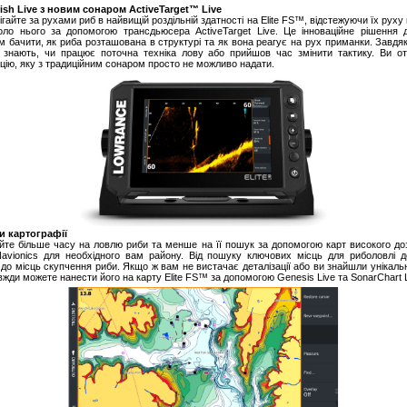
Fish Live з новим сонаром ActiveTarget™ Live
гайте за рухами риб в найвищій роздільній здатності на Elite FS™, відстежуючи їх руху 
оло нього за допомогою трансдьюсера ActiveTarget Live. Це інноваційне рішення 
м бачити, як риба розташована в структурі та як вона реагує на рух приманки. Завдя
 знають, чи працює поточна техніка лову або прийшов час змінити тактику. Ви о
цію, яку з традиційним сонаром просто не можливо надати.
и картографії
йте більше часу на ловлю риби та менше на її пошук за допомогою карт високого до
avionics для необхідного вам району. Від пошуку ключових місць для риболовлі д
ї до місць скупчення риби. Якщо ж вам не вистачає деталізації або ви знайшли унікаль
вжди можете нанести його на карту Elite FS™ за допомогою Genesis Live та SonarChart L